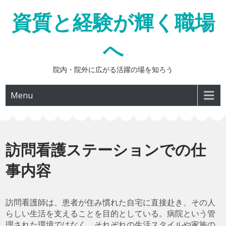
Skip
資質と経験が輝く職場
to
content
へ
院内・院外に広がる活躍の場を知ろう
Menu
訪問看護ステーションでの仕
事内容
訪問看護師は、患者が住み慣れた自宅に直接赴き、その人
らしい生活を支えることを目的としている。病院という管
理された環境ではなく、それぞれの生活スタイルや家族の