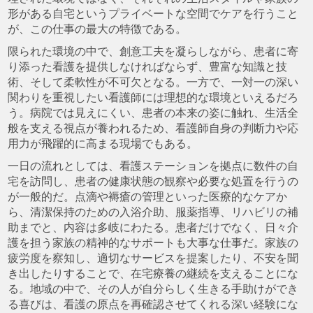
形がある自宅というプライベートな空間でケアを行うこと
が、この仕事の最大の特徴である。
限られた環境の中で、創意工夫を凝らしながら、患者に寄
り添った看護を提供しなければならず、豊富な知識と技
術、そして柔軟性が不可欠となる。一方で、一対一の深い
関わりを重視したい看護師には理想的な環境といえるだろ
う。病院では見えにくい、患者の本来の姿に触れ、生活全
般を支える視点が養われるため、看護師自身の判断力や応
用力が飛躍的に高まる現場でもある。
一日の流れとしては、看護ステーションを拠点に数件の自
宅を訪問し、患者の健康状態の観察や必要な処置を行うの
が一般的だ。点滴や褥瘡の管理といった医療的なケアか
ら、清潔保持のための入浴介助、服薬指導、リハビリの補
助までと、内容は多岐にわたる。患者だけでなく、日々介
護を担う家族の精神的なサポートも大事な仕事だ。家族の
疲労度を察知し、適切なサービスを提案したり、不安を聞
き出したりすることで、在宅療養の継続を支えることにな
る。地域の中で、その人が自分らしく生きる手助けができ
る喜びは、看護の原点を再確認させてくれる深い経験にな